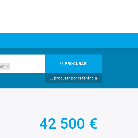
:
PROCURAR
... procurar por referência
42 500 €