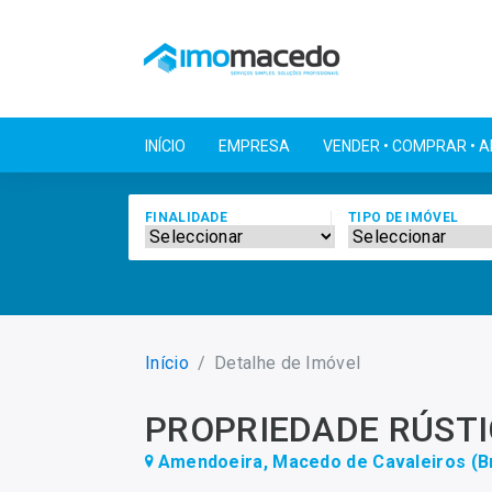
INÍCIO
EMPRESA
VENDER • COMPRAR • 
FINALIDADE
TIPO DE IMÓVEL
Início
Detalhe de Imóvel
PROPRIEDADE RÚST
Amendoeira, Macedo de Cavaleiros (B