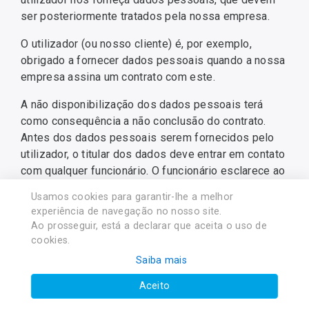
ser posteriormente tratados pela nossa empresa.
O utilizador (ou nosso cliente) é, por exemplo,
obrigado a fornecer dados pessoais quando a nossa
empresa assina um contrato com este.
A não disponibilização dos dados pessoais terá
como consequência a não conclusão do contrato.
Antes dos dados pessoais serem fornecidos pelo
utilizador, o titular dos dados deve entrar em contato
com qualquer funcionário. O funcionário esclarece ao
titular dos dados se a disposição dos dados
Usamos cookies para garantir-lhe a melhor
pessoais é exigida por lei ou contrato ou se é
experiência de navegação no nosso site.
necessária para a conclusão do contrato, se existe
Ao prosseguir, está a declarar que aceita o uso de
uma obrigação de fornecer os dados pessoais e as
cookies.
consequências da falta de cedência de dados para
Saiba mais
realização do contrato.
Aceito
Tomadores de decisão